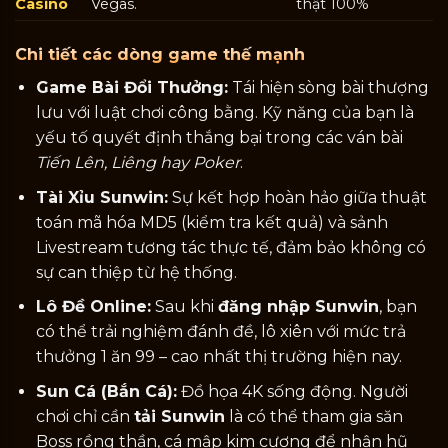
Casino
Vegas.
thật 100%
Chi tiết các dòng game thế mạnh
Game Bài Đổi Thưởng:
Tái hiện sòng bài thượng
lưu với luật chơi công bằng. Kỹ năng của bạn là
yếu tố quyết định thắng bại trong các ván bài
Tiến Lên, Liêng hay Poker
.
Tài Xỉu Sunwin:
Sự kết hợp hoàn hảo giữa thuật
toán mã hóa MD5 (kiểm tra kết quả) và sảnh
Livestream tương tác thực tế, đảm bảo không có
sự can thiệp từ hệ thống.
Lô Đề Online:
Sau khi
đăng nhập Sunwin
, bạn
có thể trải nghiệm đánh đề, lô xiên với mức trả
thưởng 1 ăn 99 – cao nhất thị trường hiện nay.
Sun Cá (Bắn Cá):
Đồ họa 4K sống động. Người
chơi chỉ cần
tải Sunwin
là có thể tham gia săn
Boss rồng thần, cá mập kim cương để nhận hũ