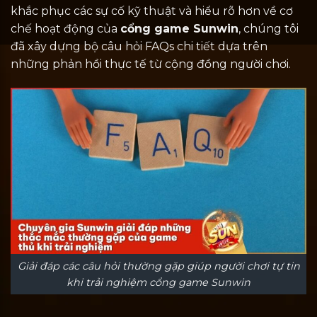
khắc phục các sự cố kỹ thuật và hiểu rõ hơn về cơ
chế hoạt động của
cổng game Sunwin
, chúng tôi
đã xây dựng bộ câu hỏi FAQs chi tiết dựa trên
những phản hồi thực tế từ cộng đồng người chơi.
Giải đáp các câu hỏi thường gặp giúp người chơi tự tin
khi trải nghiệm cổng game Sunwin