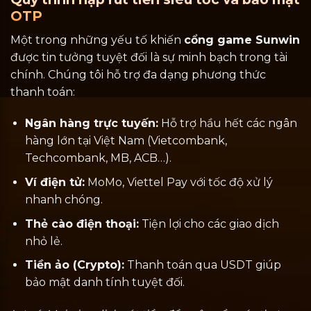
OTP
Một trong những yếu tố khiến
cổng game Sunwin
được tin tưởng tuyệt đối là sự minh bạch trong tài
chính. Chúng tôi hỗ trợ đa dạng phương thức
thanh toán:
Ngân hàng trực tuyến:
Hỗ trợ hầu hết các ngân
hàng lớn tại Việt Nam (Vietcombank,
Techcombank, MB, ACB…).
Ví điện tử:
MoMo, Viettel Pay với tốc độ xử lý
nhanh chóng.
Thẻ cào điện thoại:
Tiện lợi cho các giao dịch
nhỏ lẻ.
Tiền ảo (Crypto):
Thanh toán qua USDT giúp
bảo mật danh tính tuyệt đối.