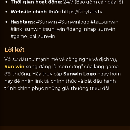
Thời gian hoạt động:
24/7 (Bao gồm cả ngày lễ)
Website chính thức:
https://fairytails.tv
Hashtags:
#Sunwin #Sunwinlogo #tai_sunwin
#link_sunwin #sun_win #dang_nhap_sunwin
#game_bai_sunwin
Lời kết
Với sự đầu tư mạnh mẽ về công nghệ và dịch vụ,
Sun win
xứng đáng là “con cưng” của làng game
đổi thưởng. Hãy truy cập
Sunwin Logo
ngay hôm
nay để nhận link tải chính thức và bắt đầu hành
trình chinh phục những giải thưởng triệu đô!