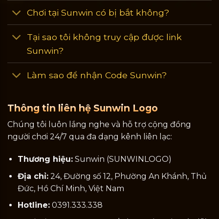
Chơi tại Sunwin có bị bắt không?
Tại sao tôi không truy cập được link
Sunwin?
Làm sao để nhận Code Sunwin?
Thông tin liên hệ Sunwin Logo
Chúng tôi luôn lắng nghe và hỗ trợ cộng đồng
người chơi 24/7 qua đa dạng kênh liên lạc:
Thương hiệu:
Sunwin (SUNWINLOGO)
Địa chỉ:
24, Đường số 12, Phường An Khánh, Thủ
Đức, Hồ Chí Minh, Việt Nam
Hotline:
0391.333.338