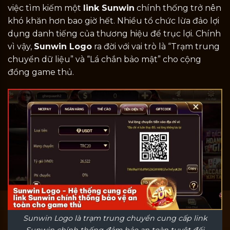
việc tìm kiếm một
link Sunwin
chính thống trở nên
khó khăn hơn bao giờ hết. Nhiều tổ chức lừa đảo lợi
dụng danh tiếng của thương hiệu để trục lợi. Chính
vì vậy,
Sunwin Logo
ra đời với vai trò là “Trạm trung
chuyển dữ liệu” và “Lá chắn bảo mật” cho cộng
đồng game thủ.
Sunwin Logo là trạm trung chuyển cung cấp link