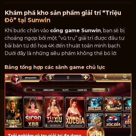
Khám phá kho sản phẩm giải trí “Triệu
Đô” tại Sunwin
Khi bước chân vào
cổng game Sunwin
, bạn sẽ bị
choáng ngợp bởi một “vũ trụ” giải trí được đầu tư
bài bản từ đồ họa 4K đến thuật toán minh bạch.
Dưới đây là những siêu phẩm không thể bỏ lỡ:
Bảng tổng hợp các sảnh game chủ lực