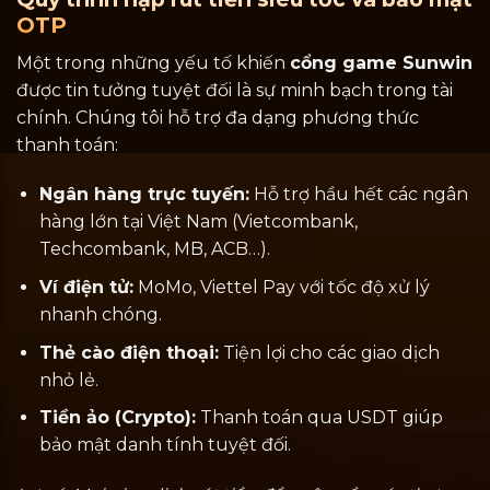
OTP
Một trong những yếu tố khiến
cổng game Sunwin
được tin tưởng tuyệt đối là sự minh bạch trong tài
chính. Chúng tôi hỗ trợ đa dạng phương thức
thanh toán:
Ngân hàng trực tuyến:
Hỗ trợ hầu hết các ngân
hàng lớn tại Việt Nam (Vietcombank,
Techcombank, MB, ACB…).
Ví điện tử:
MoMo, Viettel Pay với tốc độ xử lý
nhanh chóng.
Thẻ cào điện thoại:
Tiện lợi cho các giao dịch
nhỏ lẻ.
Tiền ảo (Crypto):
Thanh toán qua USDT giúp
bảo mật danh tính tuyệt đối.