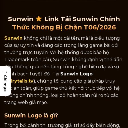
Sunwin
Link Tải Sunwin Chính
Thức Không Bị Chặn T06/2026
Sunwin
không chỉ là một cái tên, mà là biểu tượng
của sự uy tín và đẳng cấp trong làng game bài đổi
thưởng trực tuyến. Với hệ thống được bảo hộ
Trademark toàn cầu, Sunwin khẳng định vị thế dẫn
đầu thông qua nền tảng công nghệ hiện đại và sự
→
minh bạch tuyệt đối. Tại
Sunwin Logo
Chỉ mục
(
fairytails.tv
)
, chúng tôi cung cấp giải pháp truy
cập an toàn, giúp game thủ kết nối trực tiếp với hệ
thống chính thống, loại bỏ hoàn toàn rủi ro từ các
trang web giả mạo.
Sunwin Logo là gì?
Trong bối cảnh thị trường giải trí số đầy biến động,