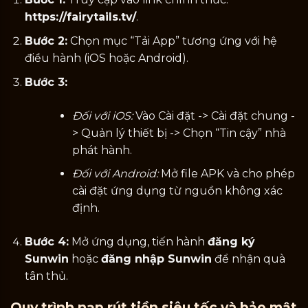
https://fairytails.tv/
.
Bước 2:
Chọn mục “Tải App” tương ứng với hệ
điều hành (iOS hoặc Android).
Bước 3:
Đối với iOS:
Vào Cài đặt -> Cài đặt chung -
> Quản lý thiết bị -> Chọn “Tin cậy” nhà
phát hành.
Đối với Android:
Mở file APK và cho phép
cài đặt ứng dụng từ nguồn không xác
định.
Bước 4:
Mở ứng dụng, tiến hành
đăng ký
Sunwin
hoặc
đăng nhập Sunwin
để nhận quà
tân thủ.
Quy trình nạp rút tiền siêu tốc và bảo mật