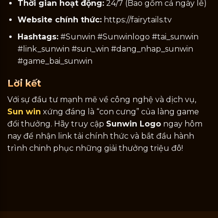
Thời gian hoạt động:
24/7 (Bao gồm cả ngày lễ)
Website chính thức:
https://fairytails.tv
Hashtags:
#Sunwin #Sunwinlogo #tai_sunwin
#link_sunwin #sun_win #dang_nhap_sunwin
#game_bai_sunwin
Lời kết
Với sự đầu tư mạnh mẽ về công nghệ và dịch vụ,
Sun win
xứng đáng là “con cưng” của làng game
đổi thưởng. Hãy truy cập
Sunwin Logo
ngay hôm
nay để nhận link tải chính thức và bắt đầu hành
trình chinh phục những giải thưởng triệu đô!