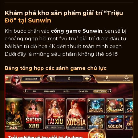
Khám phá kho sản phẩm giải trí “Triệu
Đô” tại Sunwin
Khi bước chân vào
cổng game Sunwin
, bạn sẽ bị
choáng ngợp bởi một “vũ trụ” giải trí được đầu tư
bài bản từ đồ họa 4K đến thuật toán minh bạch.
Dưới đây là những siêu phẩm không thể bỏ lỡ:
Bảng tổng hợp các sảnh game chủ lực