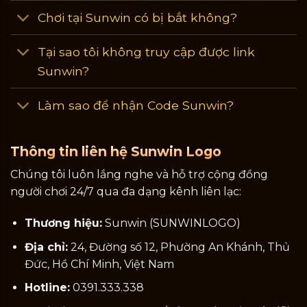
Chơi tại Sunwin có bị bắt không?
Tại sao tôi không truy cập được link
Sunwin?
Làm sao để nhận Code Sunwin?
Thông tin liên hệ Sunwin Logo
Chúng tôi luôn lắng nghe và hỗ trợ cộng đồng
người chơi 24/7 qua đa dạng kênh liên lạc:
Thương hiệu:
Sunwin (SUNWINLOGO)
Địa chỉ:
24, Đường số 12, Phường An Khánh, Thủ
Đức, Hồ Chí Minh, Việt Nam
Hotline:
0391.333.338