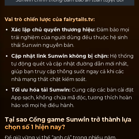
Sunwin chính thống đảm bảo an toàn tuyệt đối
Vai trò chiến lược của fairytails.tv:
Xác lập chủ quyền thương hiệu:
Đảm bảo mọi
trải nghiệm của người dùng đều thuộc hệ sinh
thái Sun.win nguyên bản.
Cập nhật link Sunwin không bị chặn:
Hệ thống
tự động quét và cập nhật đường dẫn mới nhất,
giúp bạn truy cập thông suốt ngay cả khi các
nhà mạng thắt chặt kiểm soát.
Tối ưu hóa tải Sunwin:
Cung cấp các bản cài đặt
App sạch, không chứa mã độc, tương thích hoàn
hảo với mọi hệ điều hành.
Tại sao Cổng game Sunwin trở thành lựa
chọn số 1 hiện nay?
Để giữ vững vị thế “anh cả” trong nhiều năm,