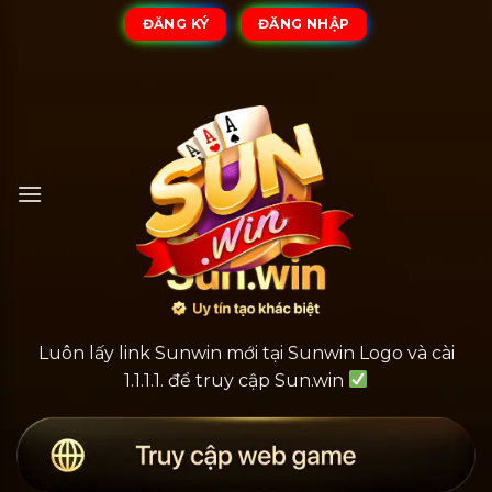
Bỏ
ĐĂNG KÝ
ĐĂNG NHẬP
qua
nội
dung
Luôn lấy link Sunwin mới tại Sunwin Logo và cài
1.1.1.1. để truy cập Sun.win