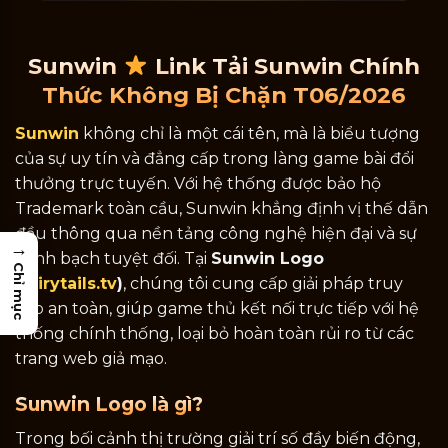
Sunwin
Link Tải Sunwin Chính
Thức Không Bị Chặn T06/2026
Sunwin
không chỉ là một cái tên, mà là biểu tượng
của sự uy tín và đẳng cấp trong làng game bài đổi
thưởng trực tuyến. Với hệ thống được bảo hộ
Trademark toàn cầu, Sunwin khẳng định vị thế dẫn
đầu thông qua nền tảng công nghệ hiện đại và sự
→
minh bạch tuyệt đối. Tại
Sunwin Logo
Chỉ mục
(
fairytails.tv
)
, chúng tôi cung cấp giải pháp truy
cập an toàn, giúp game thủ kết nối trực tiếp với hệ
thống chính thống, loại bỏ hoàn toàn rủi ro từ các
trang web giả mạo.
Sunwin Logo là gì?
Trong bối cảnh thị trường giải trí số đầy biến động,