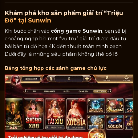
Khám phá kho sản phẩm giải trí “Triệu
Đô” tại Sunwin
Khi bước chân vào
cổng game Sunwin
, bạn sẽ bị
choáng ngợp bởi một “vũ trụ” giải trí được đầu tư
bài bản từ đồ họa 4K đến thuật toán minh bạch.
Dưới đây là những siêu phẩm không thể bỏ lỡ:
Bảng tổng hợp các sảnh game chủ lực