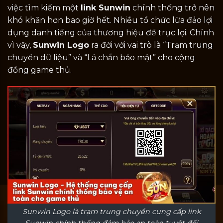
việc tìm kiếm một
link Sunwin
chính thống trở nên
khó khăn hơn bao giờ hết. Nhiều tổ chức lừa đảo lợi
dụng danh tiếng của thương hiệu để trục lợi. Chính
vì vậy,
Sunwin Logo
ra đời với vai trò là “Trạm trung
chuyển dữ liệu” và “Lá chắn bảo mật” cho cộng
đồng game thủ.
Sunwin Logo là trạm trung chuyển cung cấp link