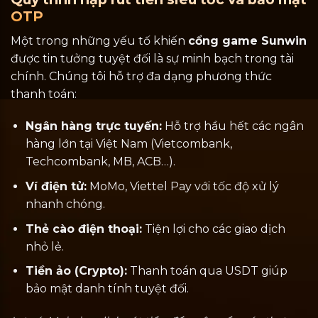
OTP
Một trong những yếu tố khiến
cổng game Sunwin
được tin tưởng tuyệt đối là sự minh bạch trong tài
chính. Chúng tôi hỗ trợ đa dạng phương thức
thanh toán:
Ngân hàng trực tuyến:
Hỗ trợ hầu hết các ngân
hàng lớn tại Việt Nam (Vietcombank,
Techcombank, MB, ACB…).
Ví điện tử:
MoMo, Viettel Pay với tốc độ xử lý
nhanh chóng.
Thẻ cào điện thoại:
Tiện lợi cho các giao dịch
nhỏ lẻ.
Tiền ảo (Crypto):
Thanh toán qua USDT giúp
bảo mật danh tính tuyệt đối.