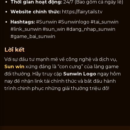
Thời gian hoạt động:
24/7 (Bao gồm cả ngày lễ)
Website chính thức:
https://fairytails.tv
Hashtags:
#Sunwin #Sunwinlogo #tai_sunwin
#link_sunwin #sun_win #dang_nhap_sunwin
#game_bai_sunwin
Lời kết
Với sự đầu tư mạnh mẽ về công nghệ và dịch vụ,
Sun win
xứng đáng là “con cưng” của làng game
đổi thưởng. Hãy truy cập
Sunwin Logo
ngay hôm
nay để nhận link tải chính thức và bắt đầu hành
trình chinh phục những giải thưởng triệu đô!