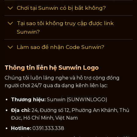
Chơi tại Sunwin có bị bắt không?
Tại sao tôi không truy cập được link
Sunwin?
Làm sao để nhận Code Sunwin?
Thông tin liên hệ Sunwin Logo
Chúng tôi luôn lắng nghe và hỗ trợ cộng đồng
người chơi 24/7 qua đa dạng kênh liên lạc:
Thương hiệu:
Sunwin (SUNWINLOGO)
Địa chỉ:
24, Đường số 12, Phường An Khánh, Thủ
Đức, Hồ Chí Minh, Việt Nam
Hotline:
0391.333.338