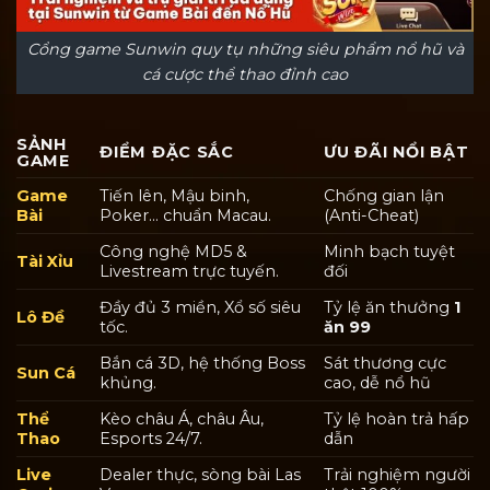
Cổng game Sunwin quy tụ những siêu phẩm nổ hũ và
cá cược thể thao đỉnh cao
SẢNH
ĐIỂM ĐẶC SẮC
ƯU ĐÃI NỔI BẬT
GAME
Game
Tiến lên, Mậu binh,
Chống gian lận
Bài
Poker… chuẩn Macau.
(Anti-Cheat)
Công nghệ MD5 &
Minh bạch tuyệt
Tài Xỉu
Livestream trực tuyến.
đối
Đầy đủ 3 miền, Xổ số siêu
Tỷ lệ ăn thưởng
1
Lô Đề
tốc.
ăn 99
Bắn cá 3D, hệ thống Boss
Sát thương cực
Sun Cá
khủng.
cao, dễ nổ hũ
Thể
Kèo châu Á, châu Âu,
Tỷ lệ hoàn trả hấp
Thao
Esports 24/7.
dẫn
Live
Dealer thực, sòng bài Las
Trải nghiệm người