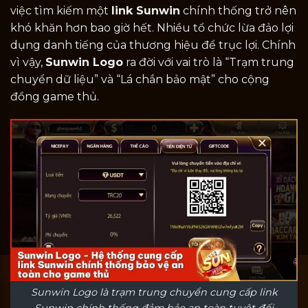
việc tìm kiếm một
link Sunwin
chính thống trở nên
khó khăn hơn bao giờ hết. Nhiều tổ chức lừa đảo lợi
dụng danh tiếng của thương hiệu để trục lợi. Chính
vì vậy,
Sunwin Logo
ra đời với vai trò là “Trạm trung
chuyển dữ liệu” và “Lá chắn bảo mật” cho cộng
đồng game thủ.
Sunwin Logo là trạm trung chuyển cung cấp link