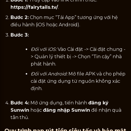
https://fairytails.tv/
.
Bước 2:
Chọn mục “Tải App” tương ứng với hệ
điều hành (iOS hoặc Android).
Bước 3:
Đối với iOS:
Vào Cài đặt -> Cài đặt chung -
> Quản lý thiết bị -> Chọn “Tin cậy” nhà
phát hành.
Đối với Android:
Mở file APK và cho phép
cài đặt ứng dụng từ nguồn không xác
định.
Bước 4:
Mở ứng dụng, tiến hành
đăng ký
Sunwin
hoặc
đăng nhập Sunwin
để nhận quà
tân thủ.
Quy trình nạp rút tiền siêu tốc và bảo mật