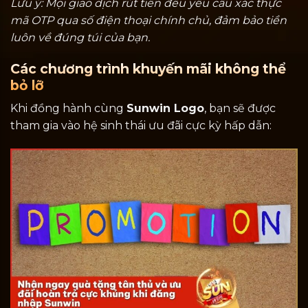
Lưu ý: Mọi giao dịch rút tiền đều yêu cầu xác thực
mã OTP qua số điện thoại chính chủ, đảm bảo tiền
luôn về đúng túi của bạn.
Các chương trình khuyến mãi không thể
bỏ lỡ
Khi đồng hành cùng
Sunwin Logo
, bạn sẽ được
tham gia vào hệ sinh thái ưu đãi cực kỳ hấp dẫn: