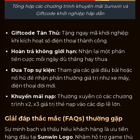
Tổng hợp các chương trình khuyến mãi Sunwin và
Giftcode khởi nghiệp hấp dẫn
Giftcode Tân Thủ:
Tặng ngay mã khởi nghiệp
khi kích hoạt số điện thoại thành công.
Hoàn trả không giới hạn:
Nhận lại một phần
tiền cược mỗi ngày dù thắng hay thua.
Đua Top sự kiện:
Tham gia các giải đấu bài hoặc
nổ hũ để nhận phần thưởng giá trị như xe máy,
điện thoại đời mới.
Khuyến mãi nạp:
Thường xuyên có các chương
trình x2, x3 giá trị thẻ nạp vào các dịp lễ lớn.
Giải đáp thắc mắc (FAQs) thường gặp
Sự minh bạch và thấu hiểu khách hàng là ưu tiên
hàng đầu tại
Sunwin Logo
. Nhằm hỗ trợ game thủ