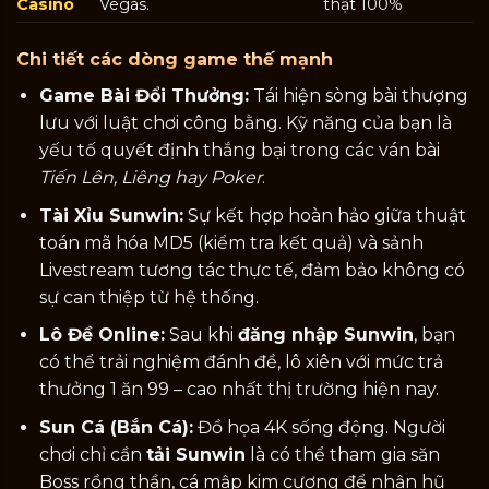
Casino
Vegas.
thật 100%
Chi tiết các dòng game thế mạnh
Game Bài Đổi Thưởng:
Tái hiện sòng bài thượng
lưu với luật chơi công bằng. Kỹ năng của bạn là
yếu tố quyết định thắng bại trong các ván bài
Tiến Lên, Liêng hay Poker
.
Tài Xỉu Sunwin:
Sự kết hợp hoàn hảo giữa thuật
toán mã hóa MD5 (kiểm tra kết quả) và sảnh
Livestream tương tác thực tế, đảm bảo không có
sự can thiệp từ hệ thống.
Lô Đề Online:
Sau khi
đăng nhập Sunwin
, bạn
có thể trải nghiệm đánh đề, lô xiên với mức trả
thưởng 1 ăn 99 – cao nhất thị trường hiện nay.
Sun Cá (Bắn Cá):
Đồ họa 4K sống động. Người
chơi chỉ cần
tải Sunwin
là có thể tham gia săn
Boss rồng thần, cá mập kim cương để nhận hũ