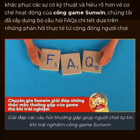
khắc phục các sự cố kỹ thuật và hiểu rõ hơn về cơ
chế hoạt động của
cổng game Sunwin
, chúng tôi
đã xây dựng bộ câu hỏi FAQs chi tiết dựa trên
những phản hồi thực tế từ cộng đồng người chơi.
Giải đáp các câu hỏi thường gặp giúp người chơi tự tin
khi trải nghiệm cổng game Sunwin