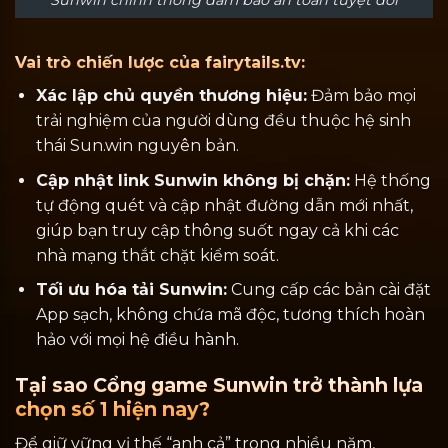
Sunwin chính thống đảm bảo an toàn tuyệt đối
Vai trò chiến lược của fairytails.tv:
Xác lập chủ quyền thương hiệu:
Đảm bảo mọi
trải nghiệm của người dùng đều thuộc hệ sinh
thái Sun.win nguyên bản.
Cập nhật link Sunwin không bị chặn:
Hệ thống
tự động quét và cập nhật đường dẫn mới nhất,
giúp bạn truy cập thông suốt ngay cả khi các
nhà mạng thắt chặt kiểm soát.
Tối ưu hóa tải Sunwin:
Cung cấp các bản cài đặt
App sạch, không chứa mã độc, tương thích hoàn
hảo với mọi hệ điều hành.
Tại sao Cổng game Sunwin trở thành lựa
chọn số 1 hiện nay?
Để giữ vững vị thế “anh cả” trong nhiều năm,