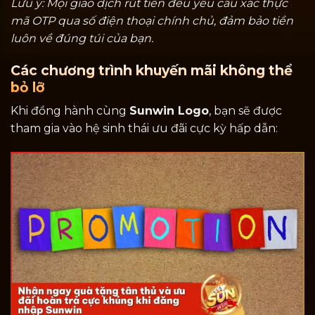
Lưu ý: Mọi giao dịch rút tiền đều yêu cầu xác thực
mã OTP qua số điện thoại chính chủ, đảm bảo tiền
luôn về đúng túi của bạn.
Các chương trình khuyến mãi không thể
bỏ lỡ
Khi đồng hành cùng
Sunwin Logo
, bạn sẽ được
tham gia vào hệ sinh thái ưu đãi cực kỳ hấp dẫn: