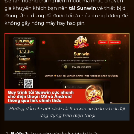
Để tận hưởng trải nghiệm mượt mà nhất, chuyên
gia khuyến khích bạn nên
tải Sunwin
về thiết bị di
động. Ứng dụng đã được tối ưu hóa dung lượng để
không gây nóng máy hay hao pin.
Hướng dẫn chi tiết cách tải Sunwin an toàn và cài đặt
ứng dụng trên điện thoại
Bước 1:
Truy cập vào link chính thức: