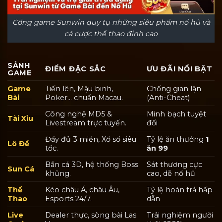
Cổng game Sunwin quy tụ những siêu phẩm nổ hũ và
cá cược thể thao đỉnh cao
SẢNH
ĐIỂM ĐẶC SẮC
ƯU ĐÃI NỔI BẬT
GAME
Game
Tiến lên, Mậu binh,
Chống gian lận
Bài
Poker… chuẩn Macau.
(Anti-Cheat)
Công nghệ MD5 &
Minh bạch tuyệt
Tài Xỉu
Livestream trực tuyến.
đối
Đầy đủ 3 miền, Xổ số siêu
Tỷ lệ ăn thưởng
1
Lô Đề
tốc.
ăn 99
Bắn cá 3D, hệ thống Boss
Sát thương cực
Sun Cá
khủng.
cao, dễ nổ hũ
Thể
Kèo châu Á, châu Âu,
Tỷ lệ hoàn trả hấp
Thao
Esports 24/7.
dẫn
Live
Dealer thực, sòng bài Las
Trải nghiệm người