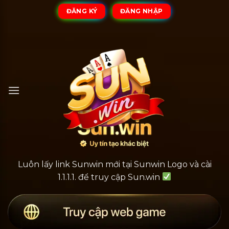
Bỏ
ĐĂNG KÝ
ĐĂNG NHẬP
qua
nội
dung
Luôn lấy link Sunwin mới tại Sunwin Logo và cài
1.1.1.1. để truy cập Sun.win