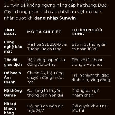
Sunwin đã không ngừng nâng cấp hệ thống. Dưới
đây là bảng phân tích các chỉ số ưu việt mà bạn
nhận được khi
đăng nhập Sunwin
:
TÍNH
LỢI ÍCH NGƯỜI
MÔ TẢ CHI TIẾT
NĂNG
DÙNG
Công
Mã hóa SSL 256-bit &
Bảo mật thông tin
nghệ bảo
Tường lửa đa tầng
cá nhân 100%
mật
Tốc độ
Hệ thống nạp rút tự
Tiền về tài khoản
giao dịch
động Auto-Pay
trong 3 – 5 phút
Đồ họa &
Chuẩn 4K, hiệu ứng
Trải nghiệm thị giác
Âm
chuyển động mượt
đỉnh cao, sống động
thanh
mà
Hệ thống
Đa dạng từ truyền
Không bao giờ
Game
thống đến hiện đại
nhàm chán
Hỗ trợ
Đội ngũ chuyên gia
Giải quyết khiếu nại
khách
trực 24/7
tức thì
hàng