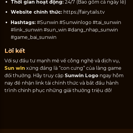
Thời gian hoạt động:
24/7 (Bao gồm cả ngày lễ)
Website chính thức:
https://fairytails.tv
Hashtags:
#Sunwin #Sunwinlogo #tai_sunwin
#link_sunwin #sun_win #dang_nhap_sunwin
#game_bai_sunwin
Lời kết
Với sự đầu tư mạnh mẽ về công nghệ và dịch vụ,
Sun win
xứng đáng là “con cưng” của làng game
đổi thưởng. Hãy truy cập
Sunwin Logo
ngay hôm
nay để nhận link tải chính thức và bắt đầu hành
trình chinh phục những giải thưởng triệu đô!