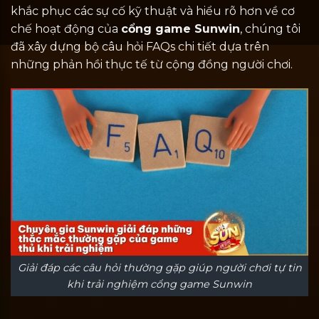
khắc phục các sự cố kỹ thuật và hiểu rõ hơn về cơ
chế hoạt động của
cổng game Sunwin
, chúng tôi
đã xây dựng bộ câu hỏi FAQs chi tiết dựa trên
những phản hồi thực tế từ cộng đồng người chơi.
Giải đáp các câu hỏi thường gặp giúp người chơi tự tin
khi trải nghiệm cổng game Sunwin