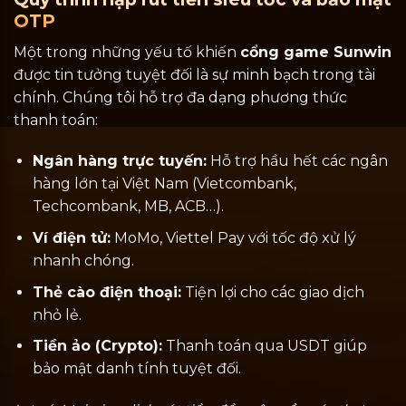
OTP
Một trong những yếu tố khiến
cổng game Sunwin
được tin tưởng tuyệt đối là sự minh bạch trong tài
chính. Chúng tôi hỗ trợ đa dạng phương thức
thanh toán:
Ngân hàng trực tuyến:
Hỗ trợ hầu hết các ngân
hàng lớn tại Việt Nam (Vietcombank,
Techcombank, MB, ACB…).
Ví điện tử:
MoMo, Viettel Pay với tốc độ xử lý
nhanh chóng.
Thẻ cào điện thoại:
Tiện lợi cho các giao dịch
nhỏ lẻ.
Tiền ảo (Crypto):
Thanh toán qua USDT giúp
bảo mật danh tính tuyệt đối.