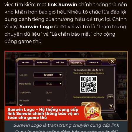
việc tìm kiếm một
link Sunwin
chính thống trở nên
khó khăn hơn bao giờ hết. Nhiều tổ chức lừa đảo lợi
dụng danh tiếng của thương hiệu để trục lợi. Chính
vì vậy,
Sunwin Logo
ra đời với vai trò là “Trạm trung
chuyển dữ liệu” và “Lá chắn bảo mật” cho cộng
đồng game thủ.
Sunwin Logo là trạm trung chuyển cung cấp link