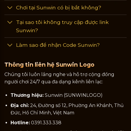
Chơi tại Sunwin có bị bắt không?
Tại sao tôi không truy cập được link
Sunwin?
Làm sao để nhận Code Sunwin?
Thông tin liên hệ Sunwin Logo
Chúng tôi luôn lắng nghe và hỗ trợ cộng đồng
người chơi 24/7 qua đa dạng kênh liên lạc:
Thương hiệu:
Sunwin (SUNWINLOGO)
Địa chỉ:
24, Đường số 12, Phường An Khánh, Thủ
Đức, Hồ Chí Minh, Việt Nam
Hotline:
0391.333.338