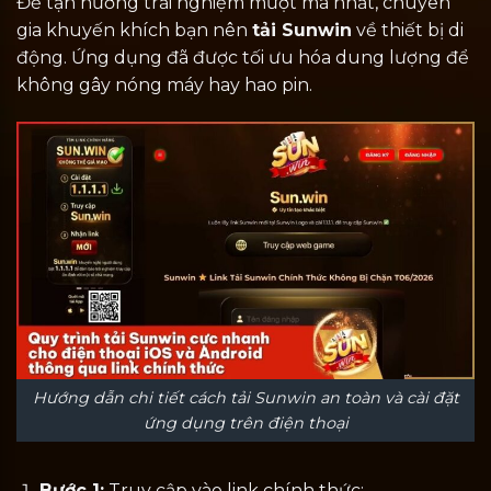
Để tận hưởng trải nghiệm mượt mà nhất, chuyên
gia khuyến khích bạn nên
tải Sunwin
về thiết bị di
động. Ứng dụng đã được tối ưu hóa dung lượng để
không gây nóng máy hay hao pin.
Hướng dẫn chi tiết cách tải Sunwin an toàn và cài đặt
ứng dụng trên điện thoại
Bước 1:
Truy cập vào link chính thức: