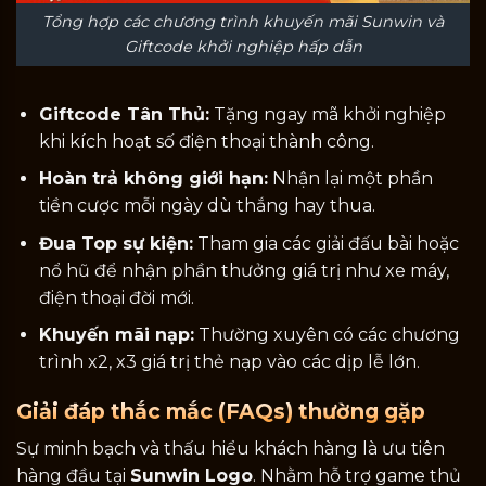
Tổng hợp các chương trình khuyến mãi Sunwin và
Giftcode khởi nghiệp hấp dẫn
Giftcode Tân Thủ:
Tặng ngay mã khởi nghiệp
khi kích hoạt số điện thoại thành công.
Hoàn trả không giới hạn:
Nhận lại một phần
tiền cược mỗi ngày dù thắng hay thua.
Đua Top sự kiện:
Tham gia các giải đấu bài hoặc
nổ hũ để nhận phần thưởng giá trị như xe máy,
điện thoại đời mới.
Khuyến mãi nạp:
Thường xuyên có các chương
trình x2, x3 giá trị thẻ nạp vào các dịp lễ lớn.
Giải đáp thắc mắc (FAQs) thường gặp
Sự minh bạch và thấu hiểu khách hàng là ưu tiên
hàng đầu tại
Sunwin Logo
. Nhằm hỗ trợ game thủ