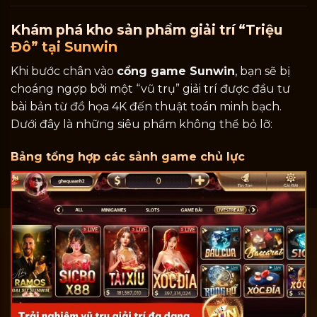
Khám phá kho sản phẩm giải trí “Triệu
Đô” tại Sunwin
Khi bước chân vào
cổng game Sunwin
, bạn sẽ bị
choáng ngợp bởi một “vũ trụ” giải trí được đầu tư
bài bản từ đồ họa 4K đến thuật toán minh bạch.
Dưới đây là những siêu phẩm không thể bỏ lỡ:
Bảng tổng hợp các sảnh game chủ lực