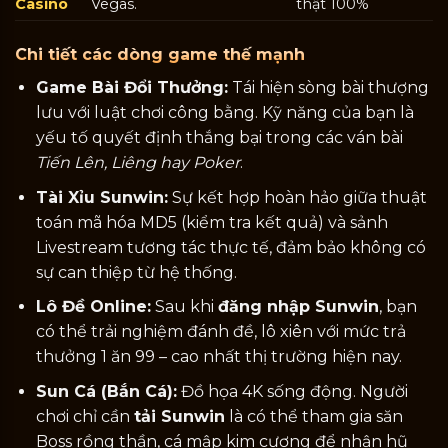
Casino
Vegas.
thật 100%
Chi tiết các dòng game thế mạnh
Game Bài Đổi Thưởng:
Tái hiện sòng bài thượng
lưu với luật chơi công bằng. Kỹ năng của bạn là
yếu tố quyết định thắng bại trong các ván bài
Tiến Lên, Liêng hay Poker
.
Tài Xỉu Sunwin:
Sự kết hợp hoàn hảo giữa thuật
toán mã hóa MD5 (kiểm tra kết quả) và sảnh
Livestream tương tác thực tế, đảm bảo không có
sự can thiệp từ hệ thống.
Lô Đề Online:
Sau khi
đăng nhập Sunwin
, bạn
có thể trải nghiệm đánh đề, lô xiên với mức trả
thưởng 1 ăn 99 – cao nhất thị trường hiện nay.
Sun Cá (Bắn Cá):
Đồ họa 4K sống động. Người
chơi chỉ cần
tải Sunwin
là có thể tham gia săn
Boss rồng thần, cá mập kim cương để nhận hũ