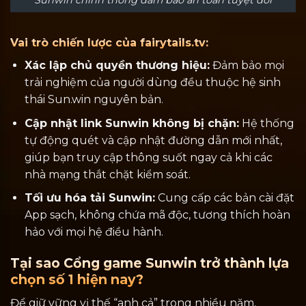
Sunwin chính thống đảm bảo an toàn tuyệt đối
Vai trò chiến lược của fairytails.tv:
Xác lập chủ quyền thương hiệu:
Đảm bảo mọi
trải nghiệm của người dùng đều thuộc hệ sinh
thái Sun.win nguyên bản.
Cập nhật link Sunwin không bị chặn:
Hệ thống
tự động quét và cập nhật đường dẫn mới nhất,
giúp bạn truy cập thông suốt ngay cả khi các
nhà mạng thắt chặt kiểm soát.
Tối ưu hóa tải Sunwin:
Cung cấp các bản cài đặt
App sạch, không chứa mã độc, tương thích hoàn
hảo với mọi hệ điều hành.
Tại sao Cổng game Sunwin trở thành lựa
chọn số 1 hiện nay?
Để giữ vững vị thế “anh cả” trong nhiều năm,