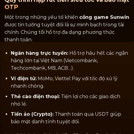
OTP
Một trong những yếu tố khiến
cổng game Sunwin
được tin tưởng tuyệt đối là sự minh bạch trong tài
chính. Chúng tôi hỗ trợ đa dạng phương thức
thanh toán:
Ngân hàng trực tuyến:
Hỗ trợ hầu hết các ngân
hàng lớn tại Việt Nam (Vietcombank,
Techcombank, MB, ACB…).
Ví điện tử:
MoMo, Viettel Pay với tốc độ xử lý
nhanh chóng.
Thẻ cào điện thoại:
Tiện lợi cho các giao dịch
nhỏ lẻ.
Tiền ảo (Crypto):
Thanh toán qua USDT giúp
bảo mật danh tính tuyệt đối.