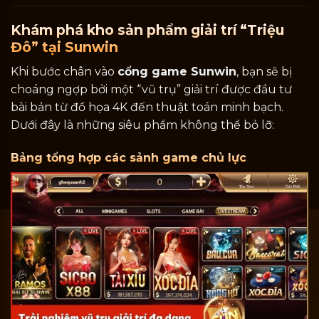
Khám phá kho sản phẩm giải trí “Triệu
Đô” tại Sunwin
Khi bước chân vào
cổng game Sunwin
, bạn sẽ bị
choáng ngợp bởi một “vũ trụ” giải trí được đầu tư
bài bản từ đồ họa 4K đến thuật toán minh bạch.
Dưới đây là những siêu phẩm không thể bỏ lỡ:
Bảng tổng hợp các sảnh game chủ lực