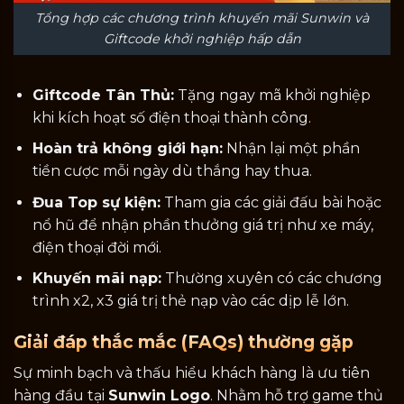
Tổng hợp các chương trình khuyến mãi Sunwin và
Giftcode khởi nghiệp hấp dẫn
Giftcode Tân Thủ:
Tặng ngay mã khởi nghiệp
khi kích hoạt số điện thoại thành công.
Hoàn trả không giới hạn:
Nhận lại một phần
tiền cược mỗi ngày dù thắng hay thua.
Đua Top sự kiện:
Tham gia các giải đấu bài hoặc
nổ hũ để nhận phần thưởng giá trị như xe máy,
điện thoại đời mới.
Khuyến mãi nạp:
Thường xuyên có các chương
trình x2, x3 giá trị thẻ nạp vào các dịp lễ lớn.
Giải đáp thắc mắc (FAQs) thường gặp
Sự minh bạch và thấu hiểu khách hàng là ưu tiên
hàng đầu tại
Sunwin Logo
. Nhằm hỗ trợ game thủ